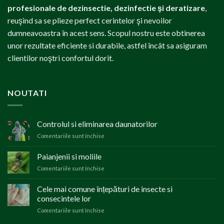
profesionale de dezinsectie, dezinfectie şi deratizare
,
reuşind sa se plieze perfect cerintelor şi nevoilor
dumneavoastra în acest sens. Scopul nostru este obtinerea
unor rezultate eficiente si durabile, astfel încât sa asiguram
clientilor noştri confortul dorit.
NOUTATI
Controlul si eliminarea daunatorilor
Comentariile sunt închise
pentru
Controlul
si
Paianjenii si moliile
eliminarea
Comentariile sunt închise
pentru
daunatorilor
Paianjenii
si
Cele mai comune înțepături de insecte si
moliile
consecintele lor
Comentariile sunt închise
pentru
Cele