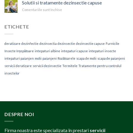
de
Solutii si tratamente dezinsectie capuse
insecte
deratizare
si
Comentariile sunt închise
pentru
consecintele
Solutii
lor
si
tratamente
ETICHETE
dezinsectie
capuse
deratizare
dezinfectie
dezinsectia
dezinsectie
dezinsectie capuse
Furnicile
Insecte înțepătoare
intepaturi albine
intepaturi capuse
intepaturi insecte
intepaturi paianjen
molii
paianjeni
Rozătoarele
scapa de molii
scapa de paianjeni
servicii deratizare
servicii dezinsectie
Termitele
Tratamente pentru controlul
insectelor
DESPRE NOI
Firma noastra este specializata în prestari
servicii