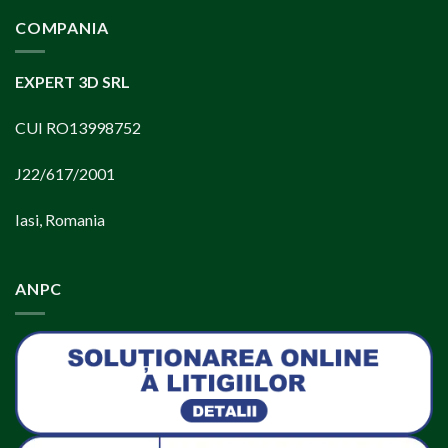
mai
comune
COMPANIA
înțepături
de
insecte
EXPERT 3D SRL
si
consecintele
CUI RO13998752
lor
J22/617/2001
Iasi, Romania
ANPC