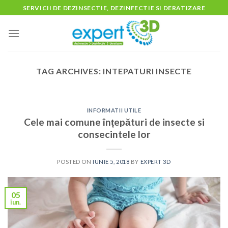
Skip
SERVICII DE DEZINSECTIE, DEZINFECTIE SI DERATIZARE
to
content
TAG ARCHIVES:
INTEPATURI INSECTE
INFORMATII UTILE
Cele mai comune înțepături de insecte si
consecintele lor
POSTED ON
IUNIE 5, 2018
BY
EXPERT 3D
05
iun.